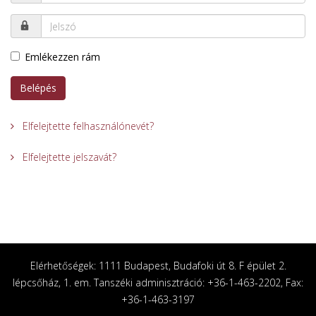
Emlékezzen rám
Belépés
Elfelejtette felhasználónevét?
Elfelejtette jelszavát?
Elérhetőségek: 1111 Budapest, Budafoki út 8. F épület 2.
lépcsőház, 1. em. Tanszéki adminisztráció: +36-1-463-2202, Fax:
+36-1-463-3197