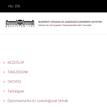
HU
EN
KEZDŐLAP
TANSZÉKÜNK
OKTATÁS
Tantárgyak
Diplomamunka és szakdolgozat témák