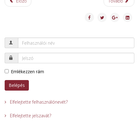
Előző
Tovább
Emlékezzen rám
Belépés
Elfelejtette felhasználónevét?
Elfelejtette jelszavát?