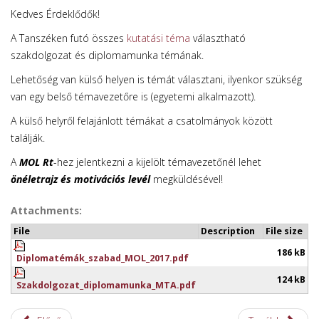
Kedves Érdeklődők!
A Tanszéken futó összes
kutatási téma
választható
szakdolgozat és diplomamunka témának.
Lehetőség van külső helyen is témát választani, ilyenkor szükség
van egy belső témavezetőre is (egyetemi alkalmazott).
A külső helyről felajánlott témákat a csatolmányok között
találják.
A
MOL Rt
-hez jelentkezni a kijelölt témavezetőnél lehet
önéletrajz és motivációs levél
megküldésével!
Attachments:
File
Description
File size
186 kB
Diplomatémák_szabad_MOL_2017.pdf
124 kB
Szakdolgozat_diplomamunka_MTA.pdf