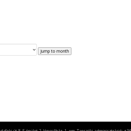
Jump to month
afoki út 8. F épület 2. lépcsőház, 1. em. Tanszéki adminisztráció: +