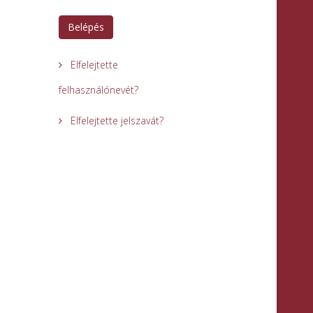
Belépés
Elfelejtette
felhasználónevét?
Elfelejtette jelszavát?