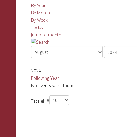
By Year
By Month
By Week
Today
Jump to month
2024
Following Year
No events were found
Pagination List Limit
Tételek #