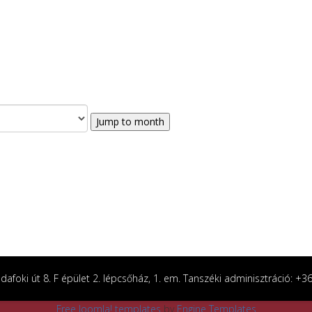
Jump to month
afoki út 8. F épület 2. lépcsőház, 1. em. Tanszéki adminisztráció: +
Free Joomla! templates
by
Engine Templates