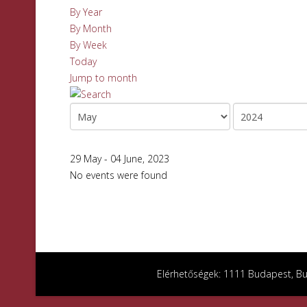
By Year
By Month
By Week
Today
Jump to month
29 May - 04 June, 2023
No events were found
Elérhetőségek: 1111 Budapest, Bud