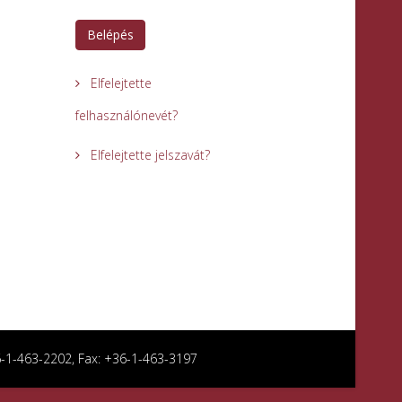
Belépés
Elfelejtette
felhasználónevét?
Elfelejtette jelszavát?
36-1-463-2202, Fax: +36-1-463-3197