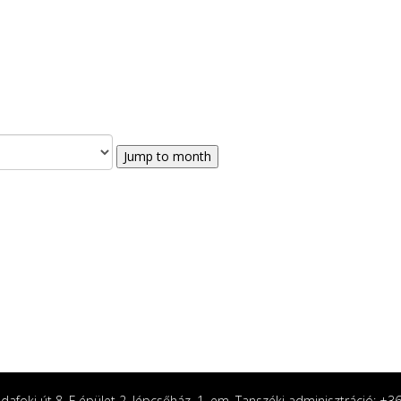
Jump to month
afoki út 8. F épület 2. lépcsőház, 1. em. Tanszéki adminisztráció: +