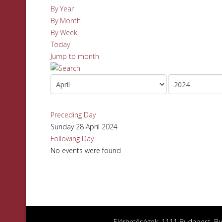
By Year
By Month
By Week
Today
Jump to month
Preceding Day
Sunday 28 April 2024
Following Day
No events were found
Elérhetőségek: 1111 Budapest, Bud