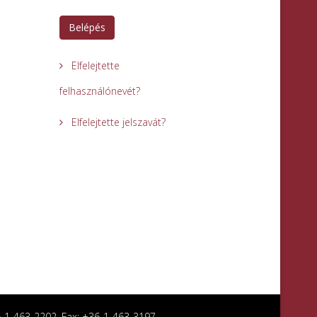
Belépés
Elfelejtette
felhasználónevét?
Elfelejtette jelszavát?
36-1-463-2202, Fax: +36-1-463-3197