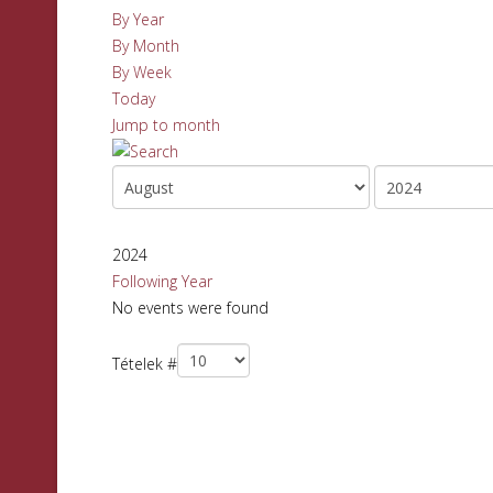
By Year
By Month
By Week
Today
Jump to month
2024
Following Year
No events were found
Pagination List Limit
Tételek #