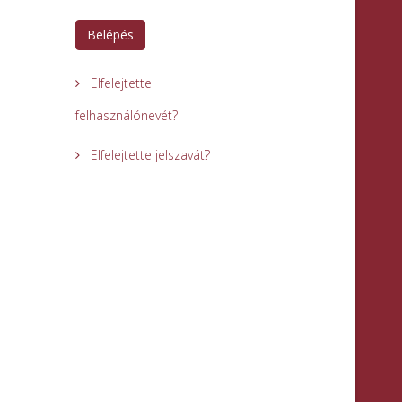
Belépés
Elfelejtette
felhasználónevét?
Elfelejtette jelszavát?