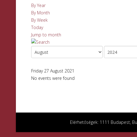
By Year
By Month
By Week
Today
Jump to month
Friday 27 August 2021
No events were found
Elérhetőségek: 1111 Budapest, Bud