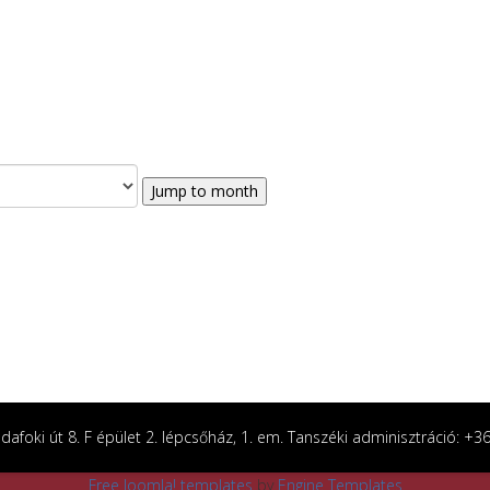
Jump to month
afoki út 8. F épület 2. lépcsőház, 1. em. Tanszéki adminisztráció: +
Free Joomla! templates
by
Engine Templates