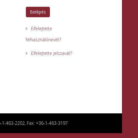
Belépés
Elfelejtette
felhasználónevét?
Elfelejtette jelszavát?
36-1-463-2202, Fax: +36-1-463-3197