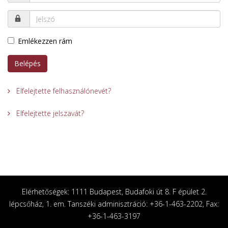
Emlékezzen rám
Belépés
Elfelejtette felhasználónevét?
Elfelejtette jelszavát?
Elérhetőségek: 1111 Budapest, Budafoki út 8. F épület 2.
lépcsőház, 1. em. Tanszéki adminisztráció: +36-1-463-2202, Fax:
+36-1-463-3197