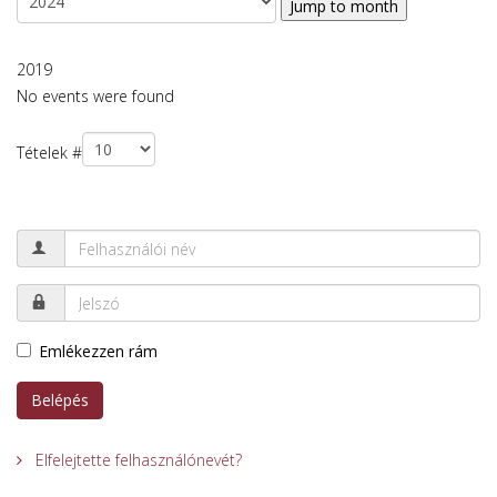
Jump to month
2019
No events were found
Pagination List Limit
Tételek #
Emlékezzen rám
Belépés
Elfelejtette felhasználónevét?