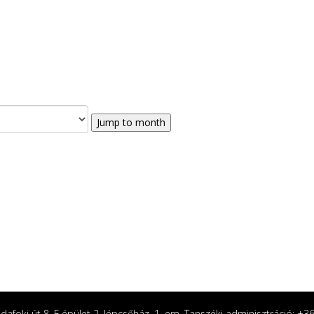
Jump to month
afoki út 8. F épület 2. lépcsőház, 1. em. Tanszéki adminisztráció: +