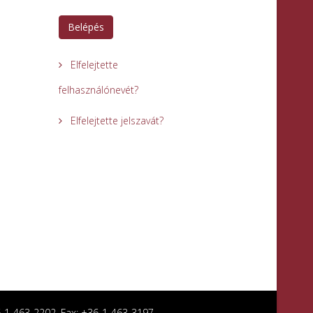
Belépés
Elfelejtette
felhasználónevét?
Elfelejtette jelszavát?
36-1-463-2202, Fax: +36-1-463-3197