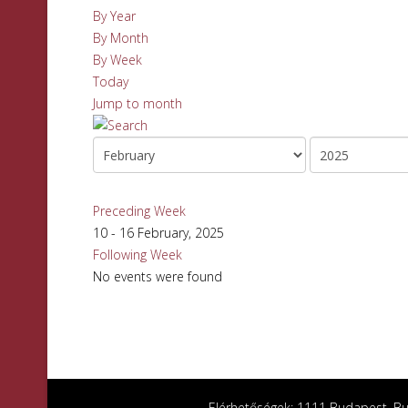
By Year
By Month
By Week
Today
Jump to month
Preceding Week
10 - 16 February, 2025
Following Week
No events were found
Elérhetőségek: 1111 Budapest, Bud