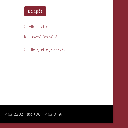
Belépés
Elfelejtette
felhasználónevét?
Elfelejtette jelszavát?
36-1-463-2202, Fax: +36-1-463-3197