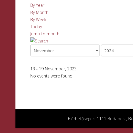
By Year
By Month
By Week
Today
Jump to month
13 - 19 November, 2023
No events were found
Elérhetőségek: 1111 Budapest, Bud