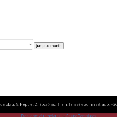
Jump to month
afoki út 8. F épület 2. lépcsőház, 1. em. Tanszéki adminisztráció: +
Free Joomla! templates
by
Engine Templates