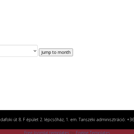
Jump to month
afoki út 8. F épület 2. lépcsőház, 1. em. Tanszéki adminisztráció: +
Free Joomla! templates
by
Engine Templates