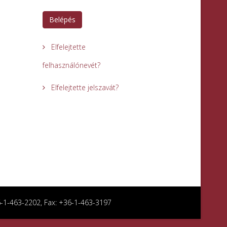
Belépés
Elfelejtette
felhasználónevét?
Elfelejtette jelszavát?
36-1-463-2202, Fax: +36-1-463-3197