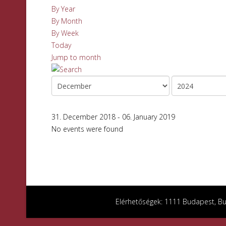
By Year
By Month
By Week
Today
Jump to month
31. December 2018 - 06. January 2019
No events were found
Elérhetőségek: 1111 Budapest, Bud