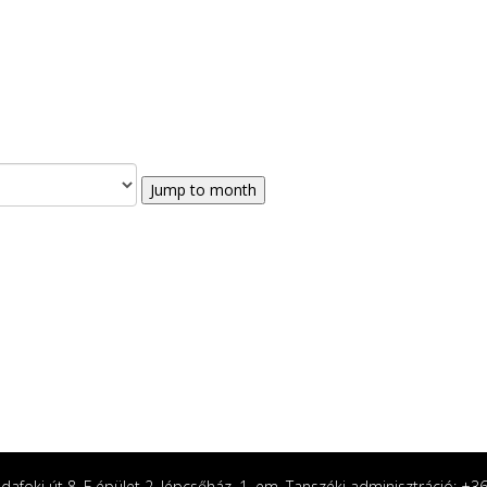
Jump to month
afoki út 8. F épület 2. lépcsőház, 1. em. Tanszéki adminisztráció: +