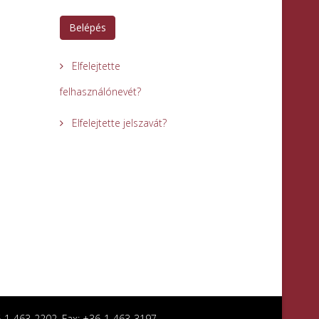
Belépés
Elfelejtette
felhasználónevét?
Elfelejtette jelszavát?
36-1-463-2202, Fax: +36-1-463-3197