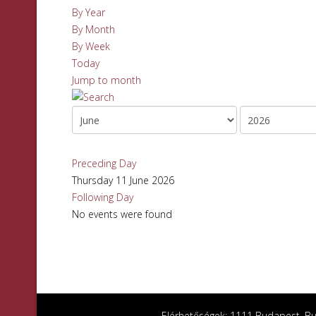
By Year
By Month
By Week
Today
Jump to month
Preceding Day
Thursday 11 June 2026
Following Day
No events were found
Elérhetőségek: 1111 Budapest, Bud