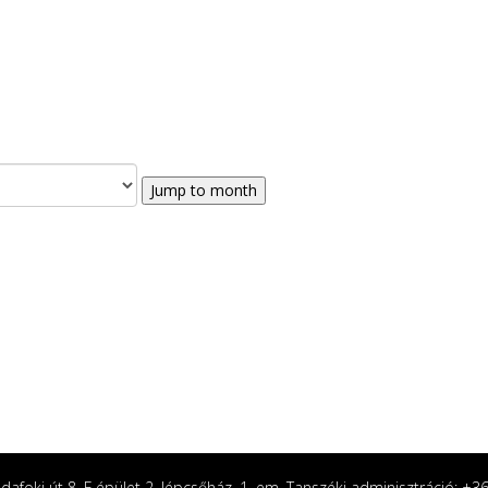
Jump to month
afoki út 8. F épület 2. lépcsőház, 1. em. Tanszéki adminisztráció: +