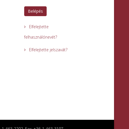
Belépés
Elfelejtette
felhasználónevét?
Elfelejtette jelszavát?
36-1-463-2202, Fax: +36-1-463-3197