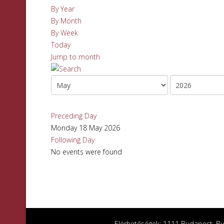
By Year
By Month
By Week
Today
Jump to month
Preceding Day
Monday 18 May 2026
Following Day
No events were found
Elérhetőségek: 1111 Budapest, Bud