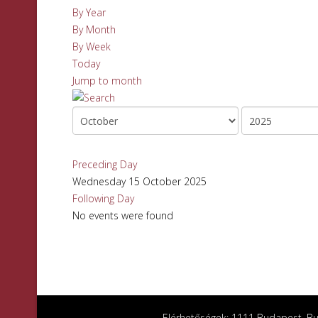
By Year
By Month
By Week
Today
Jump to month
Preceding Day
Wednesday 15 October 2025
Following Day
No events were found
Elérhetőségek: 1111 Budapest, Bud