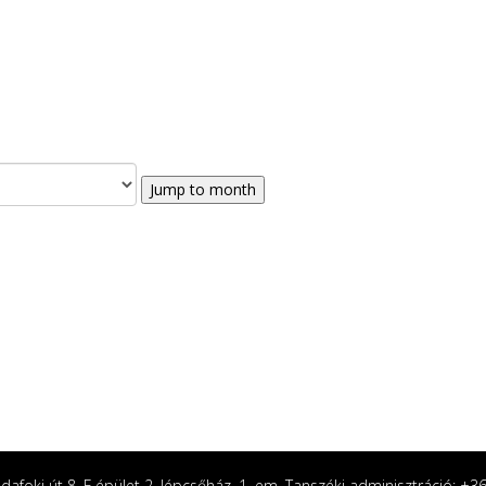
Jump to month
afoki út 8. F épület 2. lépcsőház, 1. em. Tanszéki adminisztráció: +