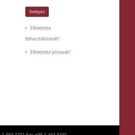
Belépés
Elfelejtette
felhasználónevét?
Elfelejtette jelszavát?
36-1-463-2202, Fax: +36-1-463-3197