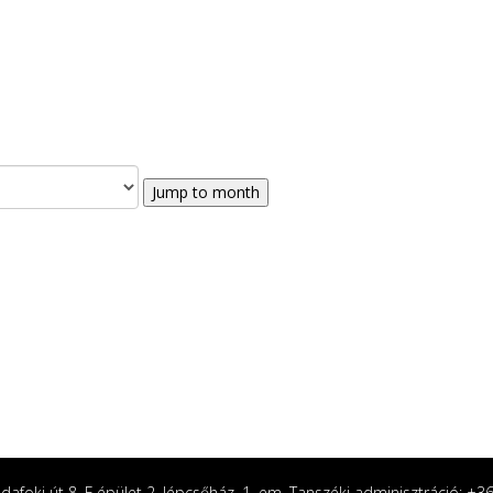
Jump to month
afoki út 8. F épület 2. lépcsőház, 1. em. Tanszéki adminisztráció: +