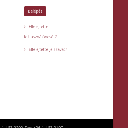
Belépés
Elfelejtette
felhasználónevét?
Elfelejtette jelszavát?
36-1-463-2202, Fax: +36-1-463-3197