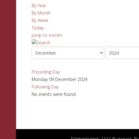
By Year
By Month
By Week
Today
Jump to month
Preceding Day
Monday 09 December 2024
Following Day
No events were found
Elérhetőségek: 1111 Budapest, Bud