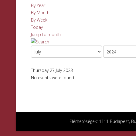
By Year
By Month
By Week
Today
Jump to month
Thursday 27 July 2023
No events were found
Elérhetőségek: 1111 Budapest, Bud