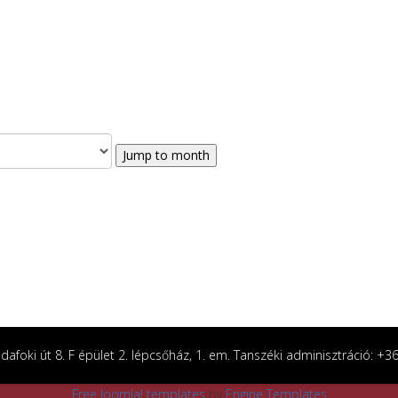
Jump to month
afoki út 8. F épület 2. lépcsőház, 1. em. Tanszéki adminisztráció: +
Free Joomla! templates
by
Engine Templates