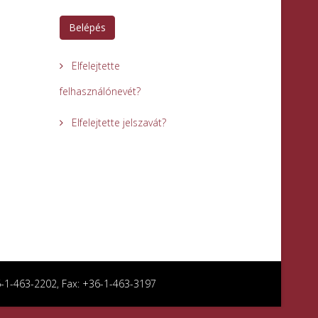
Belépés
Elfelejtette
felhasználónevét?
Elfelejtette jelszavát?
36-1-463-2202, Fax: +36-1-463-3197