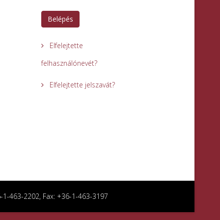
Belépés
Elfelejtette
felhasználónevét?
Elfelejtette jelszavát?
36-1-463-2202, Fax: +36-1-463-3197