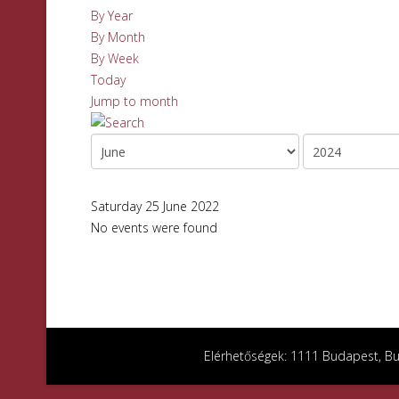
By Year
By Month
By Week
Today
Jump to month
Saturday 25 June 2022
No events were found
Elérhetőségek: 1111 Budapest, Bud