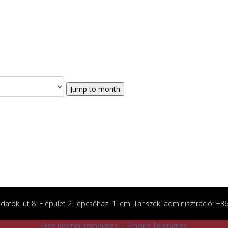
Jump to month
afoki út 8. F épület 2. lépcsőház, 1. em. Tanszéki adminisztráció: +
Free Joomla! templates
by
Engine Templates