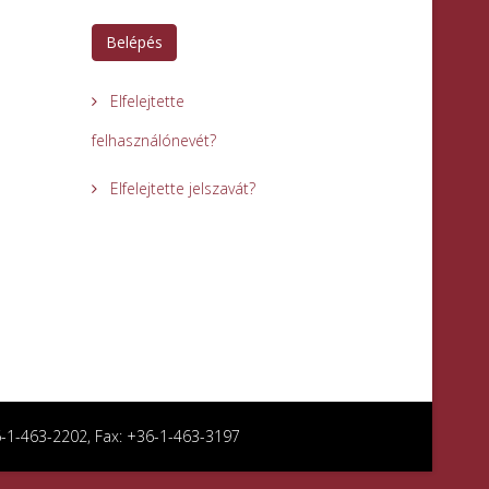
Belépés
Elfelejtette
felhasználónevét?
Elfelejtette jelszavát?
36-1-463-2202, Fax: +36-1-463-3197