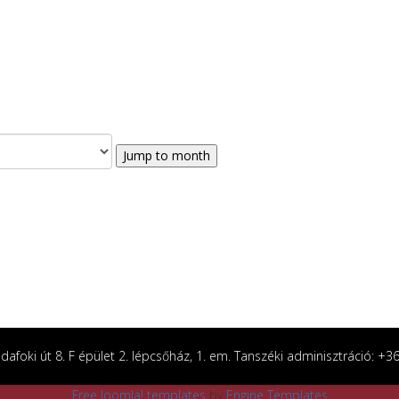
Jump to month
afoki út 8. F épület 2. lépcsőház, 1. em. Tanszéki adminisztráció: +
Free Joomla! templates
by
Engine Templates