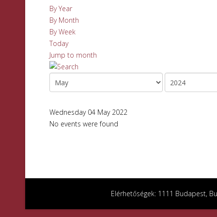
By Year
By Month
By Week
Today
Jump to month
Wednesday 04 May 2022
No events were found
Elérhetőségek: 1111 Budapest, Bud