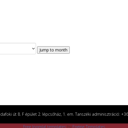
Jump to month
afoki út 8. F épület 2. lépcsőház, 1. em. Tanszéki adminisztráció: +
Free Joomla! templates
by
Engine Templates