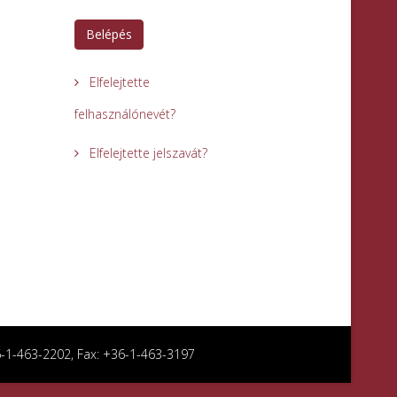
Belépés
Elfelejtette
felhasználónevét?
Elfelejtette jelszavát?
36-1-463-2202, Fax: +36-1-463-3197