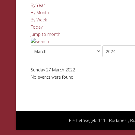
By Year
By Month
By Week
Today
Jump to month
Sunday 27 March 2022
No events were found
Elérhetőségek: 1111 Budapest, Bud