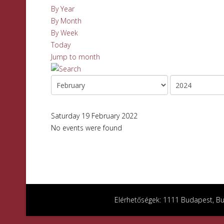
By Year
By Month
By Week
Today
Jump to month
Saturday 19 February 2022
No events were found
Elérhetőségek: 1111 Budapest, Bud