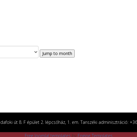
Jump to month
afoki út 8. F épület 2. lépcsőház, 1. em. Tanszéki adminisztráció: +
Free Joomla! templates
by
Engine Templates