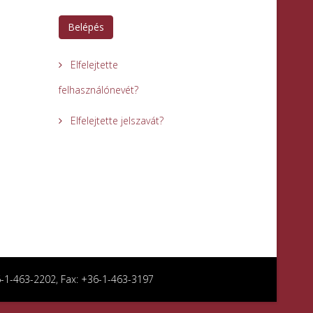
Belépés
Elfelejtette
felhasználónevét?
Elfelejtette jelszavát?
36-1-463-2202, Fax: +36-1-463-3197