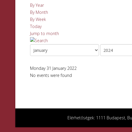
By Year
By Month
By Week
Today
Jump to month
Monday 31 January 2022
No events were found
Elérhetőségek: 1111 Budapest, Bud