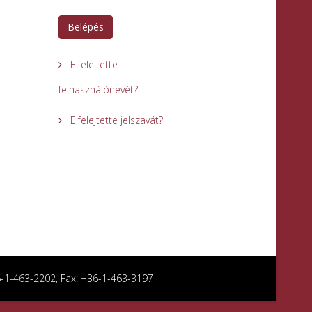
Belépés
Elfelejtette
felhasználónevét?
Elfelejtette jelszavát?
36-1-463-2202, Fax: +36-1-463-3197