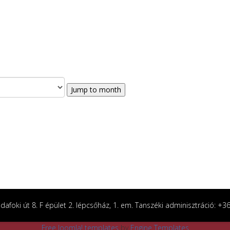
Jump to month
afoki út 8. F épület 2. lépcsőház, 1. em. Tanszéki adminisztráció: +
Free Joomla! templates
by
Engine Templates