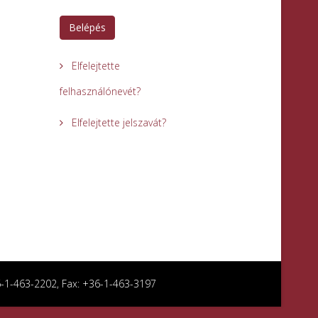
Belépés
Elfelejtette
felhasználónevét?
Elfelejtette jelszavát?
36-1-463-2202, Fax: +36-1-463-3197