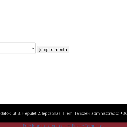
Jump to month
afoki út 8. F épület 2. lépcsőház, 1. em. Tanszéki adminisztráció: +
Free Joomla! templates
by
Engine Templates