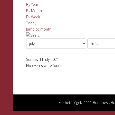
By Year
By Month
By Week
Today
Jump to month
Sunday 11 July 2021
No events were found
Elérhetőségek: 1111 Budapest, Bud